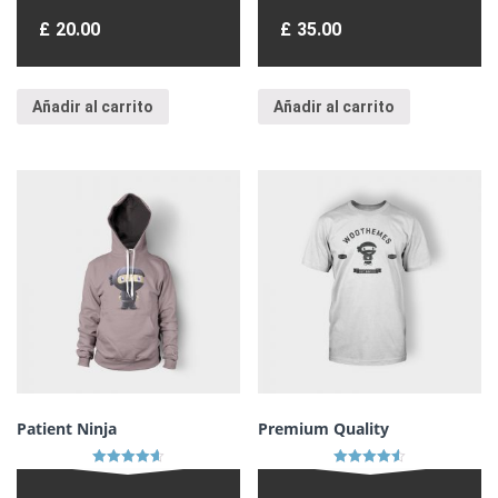
Valorado en
Valorado
5.00
en
£
20.00
£
35.00
de 5
4.17
de 5
Añadir al carrito
Añadir al carrito
Patient Ninja
Premium Quality
Valorado en
Valorado en
4.67
4.50