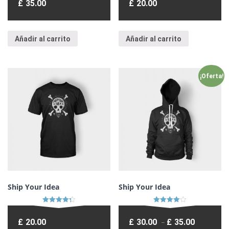
£
35.00
£
20.00
de 5
de 5
Añadir al carrito
Añadir al carrito
¡Oferta!
Ship Your Idea
Ship Your Idea
Valorado
Valorado
en
en
£
20.00
£
30.00
£
35.00
4.33
4.00
–
de 5
de 5