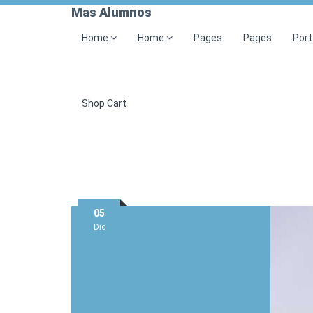
Mas Alumnos
Home
Home
Pages
Pages
Port
Shop Cart
Posted
05
on
Dic