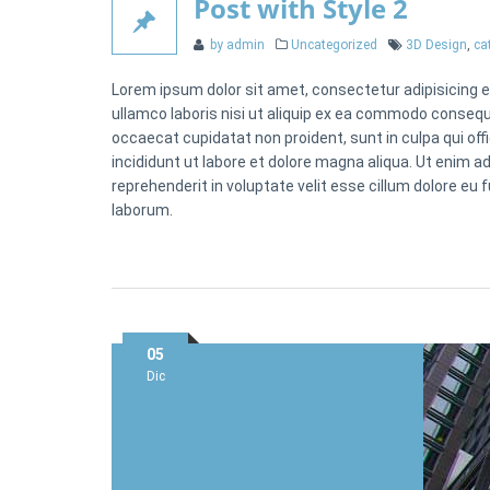
Post with Style 2
Categories
Tags
by admin
Uncategorized
3D Design
,
ca
Lorem ipsum dolor sit amet, consectetur adipisicing e
ullamco laboris nisi ut aliquip ex ea commodo consequat
occaecat cupidatat non proident, sunt in culpa qui off
incididunt ut labore et dolore magna aliqua. Ut enim a
reprehenderit in voluptate velit esse cillum dolore eu f
laborum.
Posted
05
on
Dic