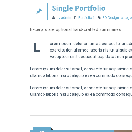
Single Portfolio
Categories
Tags
by admin
Portfolio 1
3D Design
,
catego
Excerpts are optional hand-crafted summaries
L
orem ipsum dolor sit amet, consectetur adip
exercitation ullamco laboris nisi ut aliquip 
Excepteur sint occaecat cupidatat non proide
Lorem ipsum dolor sit amet, consectetur adipisicing e
ullamco laboris nisi ut aliquip ex ea commodo consequat.
Lorem ipsum dolor sit amet, consectetur adipisicing e
ullamco laboris nisi ut aliquip ex ea commodo consequat.